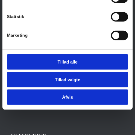
4600 Køge
Statistik
Marketing
VI TILBYDER
Energiruder
Butiksruder
Tillad alle
Termoruder
Tillad valgte
Drivhusglas
Vinduer og døre
Afvis
Spejle