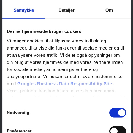
OM RENÉ SINDT
Samtykke
Detaljer
Om
Rene Sindt A/S er din glarmester i Køge.
Hos os producerer vi bl.a. termoruder, butiksruder samt
energiruder.
Denne hjemmeside bruger cookies
Vi bruger cookies til at tilpasse vores indhold og
annoncer, til at vise dig funktioner til sociale medier og til
at analysere vores trafik. Vi deler også oplysninger om
din brug af vores hjemmeside med vores partnere inden
for sociale medier, annonceringspartnere og
KONTAKTINFO
analysepartnere. Vi indsamler data i overensstemmelse
Kontor:
+45 56 65 33 42
med
Googles Business Data Responsibility Site
.
Mobil:
+45 20 12 55 82
Vores partnere kan kombinere disse data med andre
Email:
inga@renesindt.dk
oplysninger, du har givet dem, eller som de har indsamlet
fra din brug af deres tjenester.
Samtykkevalg
Se Cookie & Privatlivspolitik
her
Nødvendig
ADRESSE
Rene Sindt A/S
Præferencer
Tigervej 5