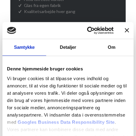
Glas fra egen fabrik
Kvalitetsarbejde hver gang
BLIV KONTAKTET
Indtast dine kontaktoplysninger og vi ringer dig
op hurtigst muligt.
Samtykke
Detaljer
Om
Denne hjemmeside bruger cookies
Vi bruger cookies til at tilpasse vores indhold og
annoncer, til at vise dig funktioner til sociale medier og til
at analysere vores trafik. Vi deler også oplysninger om
din brug af vores hjemmeside med vores partnere inden
for sociale medier, annonceringspartnere og
analysepartnere. Vi indsamler data i overensstemmelse
med
Googles Business Data Responsibility Site
.
Vores partnere kan kombinere disse data med andre
Upload files