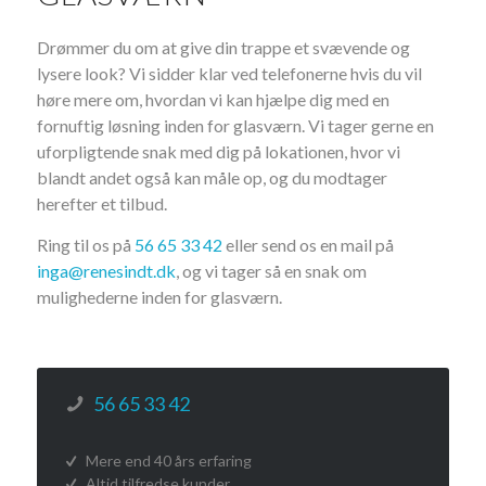
Drømmer du om at give din trappe et svævende og
lysere look? Vi sidder klar ved telefonerne hvis du vil
høre mere om, hvordan vi kan hjælpe dig med en
fornuftig løsning inden for glasværn. Vi tager gerne en
uforpligtende snak med dig på lokationen, hvor vi
blandt andet også kan måle op, og du modtager
herefter et tilbud.
Ring til os på
56 65 33 42
eller send os en mail på
inga@renesindt.dk
, og vi tager så en snak om
mulighederne inden for glasværn.
56 65 33 42
Mere end 40 års erfaring
Altid tilfredse kunder