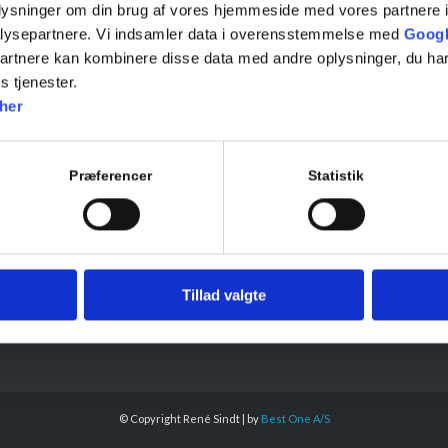
oplysninger om din brug af vores hjemmeside med vores partnere i
lysepartnere. Vi indsamler data i overensstemmelse med
Googl
partnere kan kombinere disse data med andre oplysninger, du har
s tjenester.
KTINFO
VI TILBYDER
her
Energiruder
+45 56 65 33 42
45 20 12 55 82
Butiksruder
ga@renesindt.dk
Præferencer
Statistik
Termoruder
Drivhusglas
E
Vinduer og døre
dt A/S
Spejle
 5
Tillad valgte
ge
© Copyright René Sindt | by
Best One A/S