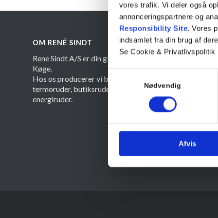
vores trafik. Vi deler også 
annonceringspartnere og ana
Responsibility Site
. Vores 
indsamlet fra din brug af dere
OM RENÉ SINDT
KONTA
Se Cookie & Privatlivspolitik
Rene Sindt A/S er din glarmester i
Kontor:
Køge.
Mobil:
+
Samtykkevalg
Hos os producerer vi bl.a.
Email:
in
Nødvendig
termoruder, butiksruder samt
energiruder.
ADRESS
Rene Sin
Tigervej
Afvis
4600 Kø